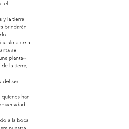
 el 
y la tierra 
es brindarán 
ado.
ficialmente a 
lanta se 
una planta--
de la tierra, 
 del ser 
s quienes han 
odiversidad 
ndo a la boca 
ara nuestra 