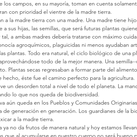
los campos, en su mayoría, toman en cuenta solamente
an con prioridad el vientre de la madre tierra. 
 a la madre tierra con una madre. Una madre tiene hijos 
e a sus hijas, las semillas, que será futuras plantas quien
r tal, a ambas madres debería tratarse con máximo cuid
onocía agroquímicos, plaguicidas ni menos ayudaban arti
 las plantas. Todo era natural, el ciclo biológico de una p
 aprovechándose todo de la mejor manera. Una semilla--
nto. Plantas secas regresaban a formar parte del alimento 
 hecho, éste fue el camino perfecto para la agricultura.
ve un desorden total a nivel de todo el planeta. La mano
ndo lo que nos queda de biodiversidad.
iva aún queda en los Pueblos y Comunidades Originaria
a de generación en generación. Los guardianes de la bi
icar a la madre tierra.
da ya no da frutos de manera natural y hoy estamos lleva
as que al acumularse en nuestro cuerpo no será bueno p