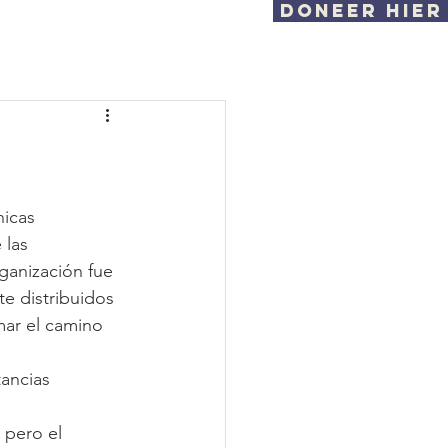
DONEER HIER
teun ons
Gezonde recepten
nicas 
 las 
ganización fue 
te distribuidos 
mar el camino 
tancias 
 pero el 