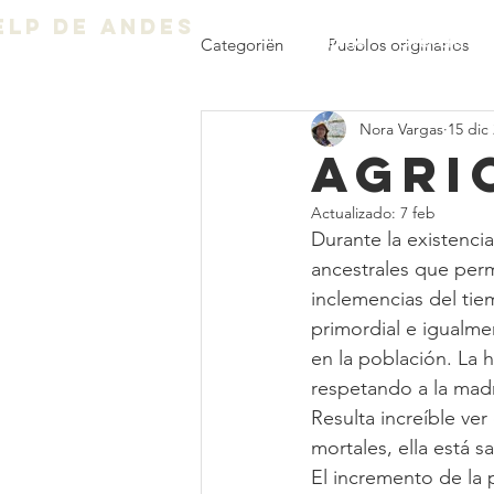
ELP DE ANDES
Home
Over ons
Categoriën
Pueblos originarios
Nora Vargas
15 dic
Agri
Actualizado:
7 feb
Durante la existenci
ancestrales que perm
inclemencias del tiem
primordial e igualmen
en la población. La 
respetando a la madr
Resulta increíble ver
mortales, ella está s
El incremento de la 