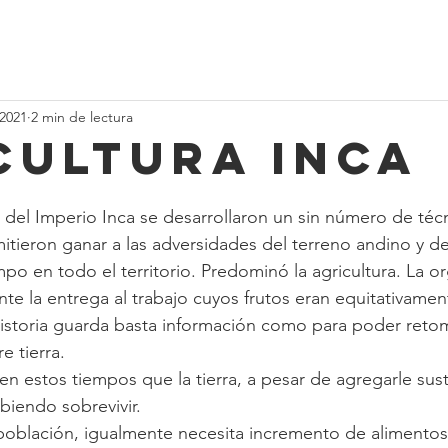
Projecten
Videos
Evenementen
Blogs
Contact
S
 2021
2 min de lectura
cultura Inca
a del Imperio Inca se desarrollaron un sin número de téc
itieron ganar a las adversidades del terreno andino y de
po en todo el territorio. Predominó la agricultura. La or
te la entrega al trabajo cuyos frutos eran equitativamen
historia guarda basta información como para poder reto
e tierra.
 en estos tiempos que la tierra, a pesar de agregarle sus
abiendo sobrevivir.
población, igualmente necesita incremento de alimentos