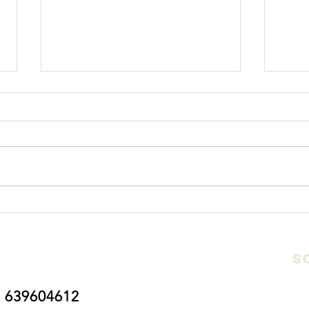
Origen de los
Dí
pueblos
ma
indígenas,
Pa
s
especialmente
del pueblo
mapuche
 639604612