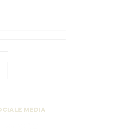
a de la
dre tierra-
chamama
ociale media