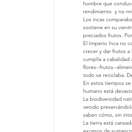
hombre que conduce 
rendimiento  y no mir
Los incas comparaban
sostiene en su vientr
preciados frutos. Po
El Imperio Inca no c
crecer y dar frutos a
cumplía a cabalidad
flores--frutos--alime
todo se reciclaba. De
En estos tiempos se 
humano está devasta
La biodiversidad nat
venido preservándol
saben cómo, sin intox
La tierra está cansa
excesos de sustanci