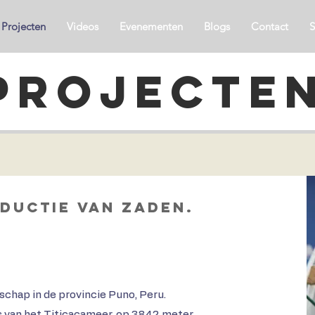
Projecten
Videos
Evenementen
Blogs
Contact
S
Projecte
ductie van zaden.
hap in de provincie Puno, Peru.
 van het Titicacameer, op 3.842 meter