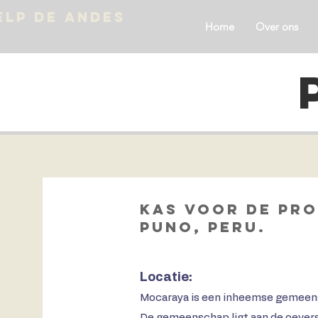
ELP DE ANDES
Home
Over ons
Kas voor de pro
Puno, Peru.
Locatie:
Mocaraya is een inheemse gemeensc
De gemeenschap ligt aan de oevers