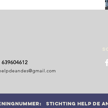
s
 639604612
ghelpdeandes@gmail.com
eningnummer: Stichting Help De A