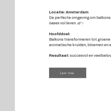
Locatie: Amsterdam
De perfecte omgeving om balkons 
oases vol leven. 🌿✨
Hoofddoel:
Balkons transformeren tot groene
aromatische kruiden, bloemen en e
Resultaat:
succesvol en veelbelov
Leer más