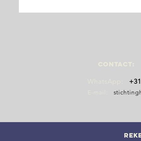
CONTaCT:
WhatsApp:
+31
E-mail:
stichtin
Rek