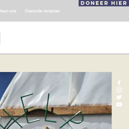
DONEER HIER
teun ons
Gezonde recepten
n