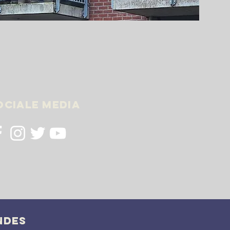
ociale media
ndes