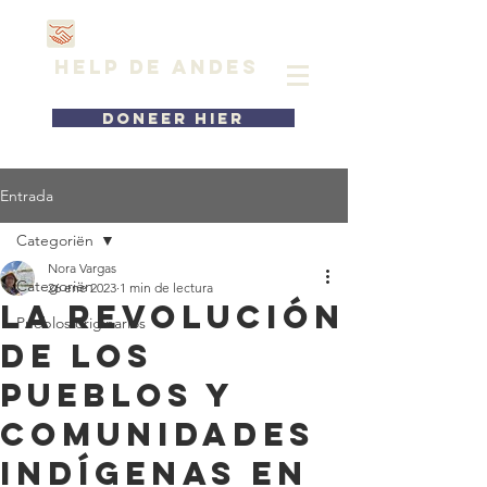
HELP DE ANDES
DONEER HIER
Entrada
Categoriën
Nora Vargas
Categoriën
26 ene 2023
1 min de lectura
la revolución
Pueblos originarios
de los
pueblos y
comunidades
indígenas en